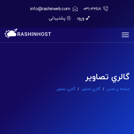
info@rashinweb.com
031-32118
ورود
پشتیبانی
گالري تصاوير
صفحه ی اصلی
/
گالري تصاوير
/
گالري تصاوير