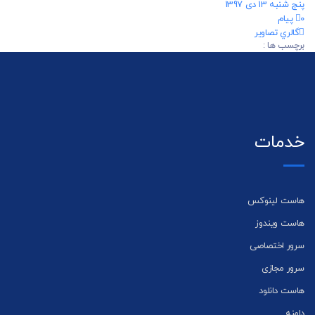
پنج شنبه 13 دی 1397
0 پیام
گالري تصاوير
برچسب ها :
خدمات
هاست لینوکس
هاست ویندوز
سرور اختصاصی
سرور مجازی
هاست دانلود
دامنه